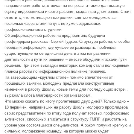
направлениям работы, отвечал на вопросы, а также дал высокую
оценку видеороликам и фотографиям, созданным днем ранее. Стоит
отметить, что мотивационные ролики, снятые молодежью за
несколько часов стали ничуть не хуже создаваемых
профессиональными студиями.
Об информационной работе на предприятиях будущим
профлидерам рассказал Сергей Гудков. Структура работы, способы
передачи информации, где лучшее ее размещать, проблемы,
существующие на сегодняшний день в этом направлении
деятельности и пути их решения – вместе обсудили и искали пути
решения. При этом выкладки некоторых команд стали полноценным
планом работы по информационной политике первичек.
На завершающем «круглом столе» помимо впечатлений от
прошедших занятий, молодежь предлагала конструктивные
изменения в работу Школы, новые темы для последующих встреч,
выражала слова благодарности организаторам.
Что можно сказать по итогу пролетевших двух дней? Только одно –
18 первичек, направивших на работу Школы молодого профлидера
своих представителей по итогу года получат готовых профсоюзных
активистов, способных вписаться в структуру ГМПР и работать на
уровне уже состоявшихся специалистов. А обком получит крепкую и
сильную молодежную команду, на которую можно будет