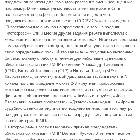
предложили ребятам для командообразования очень насыщенную
программу. В чем ваша уникальность и чем вы можете быть
полезными для профсоюза. Вспомните ли вы, для чего
предназначалась та или иная вещь в СССР? Сможете ли сделать
10 постановочных снимков на профсоюзные темы в задании
«Фотокросс»? Эти и многие другие задания ребята выполняли с
желанием и в постоянно меняющихся командах. Итоговым заданием
командообразование стал дом, где каждый из участников выполнял
свою определенную роль. И это задание было успешно выполнено.
За свою активную работу в течение дня небольшие сувениры от
областной организации ГМПР получили Александр Тимошенко
(СЗФ), Виталий Татаринцев (СТЗ) и Наталья Цвигун (БРУ).
Как оказалось, на этом учебный день еще не заканчивался, и 5
команд получили задание – снять 2-3 минутный профсоюзный
мотивационный ролик по мотивам одного из популярных советских
фильмов – «Кавказская пленница», «Любовь и голуби», «Иван
Васильевич меняет профессию», «Джентльмены удачи» и «Ирония
судьбы». Съемки затянулись до позднего вечера, при этом наутро
ни один участник школы не проспал зарядку – случай уникальный
за всю историю ШМПЛ.
На второй день в гости к молодежи приехал председатель
областной организации ГМПР Валерий Кусков. В течение часа он
общался с ребятами, рассказывал последние новости по всем