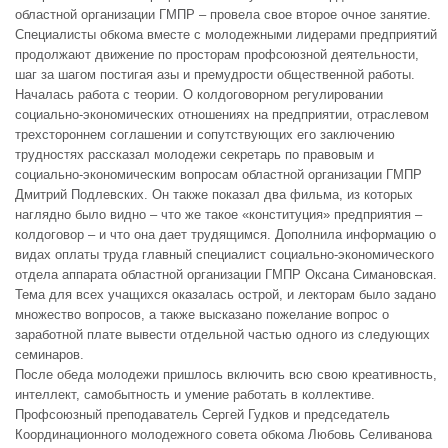
областной организации ГМПР – провела свое второе очное занятие.
Специалисты обкома вместе с молодежными лидерами предприятий
продолжают движение по просторам профсоюзной деятельности,
шаг за шагом постигая азы и премудрости общественной работы.
Началась работа с теории. О колдоговорном регулировании
социально-экономических отношениях на предприятии, отраслевом
трехстороннем соглашении и сопутствующих его заключению
трудностях рассказал молодежи секретарь по правовым и
социально-экономическим вопросам областной организации ГМПР
Дмитрий Подлевских. Он также показал два фильма, из которых
наглядно было видно – что же такое «конституция» предприятия –
колдоговор – и что она дает трудящимся. Дополнила информацию о
видах оплаты труда главный специалист социально-экономического
отдела аппарата областной организации ГМПР Оксана Симановская.
Тема для всех учащихся оказалась острой, и лекторам было задано
множество вопросов, а также высказано пожелание вопрос о
заработной плате вывести отдельной частью одного из следующих
семинаров.
После обеда молодежи пришлось включить всю свою креативность,
интеллект, самобытность и умение работать в коллективе.
Профсоюзный преподаватель Сергей Гудков и председатель
Координационного молодежного совета обкома Любовь Селиванова