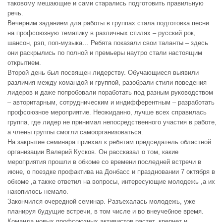
таковому мешающие и сами старались подготовить правильную
речь.
Вечерним заданием для работы в группах стала подготовка песни
на профсоюзную тематику в различных стилях – русский рок,
шансон, рэп, поп-музыка… Ребята показали свои таланты – здесь
они раскрылись по полной и премьеры наутро стали настоящим
открытием.
Второй день был посвящен лидерству. Обучающиеся выявили
различия между командой и группой, разобрали стили поведения
лидеров и даже попробовали поработать под разным руководством
– авторитарным, сотрудническим и индифферентным – разработать
профсоюзное мероприятие. Неожиданно, лучше всех справилась
группа, где лидер не принимал непосредственного участия в работе,
а члены группы смогли самоорганизоваться.
На закрытие семинара приехал к ребятам председатель областной
организации Валерий Кусков. Он рассказал о том, какие
мероприятия прошли в обкоме со времени последней встречи в
июне, о поездке профактива на Донбасс и праздновании 7 октября в
обкоме ,а также ответил на вопросы, интересующие молодежь ,а их
накопилось немало.
Закончился очередной семинар. Разъехалась молодежь, уже
планируя будущие встречи, в том числе и во внеучебное время.
Команда новых профсоюзных активистов растет, крепнет и