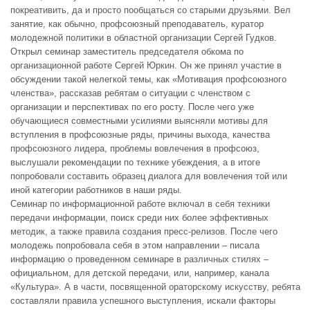
покреативить, да и просто пообщаться со старыми друзьями. Вел
занятие, как обычно, профсоюзный преподаватель, куратор
молодежной политики в областной организации Сергей Гудков.
Открыл семинар заместитель председателя обкома по
организационной работе Сергей Юркин. Он же принял участие в
обсуждении такой нелегкой темы, как «Мотивация профсоюзного
членства», рассказав ребятам о ситуации с членством с
организации и перспективах по его росту. После чего уже
обучающиеся совместными усилиями выясняли мотивы для
вступления в профсоюзные ряды, причины выхода, качества
профсоюзного лидера, проблемы вовлечения в профсоюз,
выслушали рекомендации по технике убеждения, а в итоге
попробовали составить образец диалога для вовлечения той или
иной категории работников в наши ряды.
Семинар по информационной работе включал в себя техники
передачи информации, поиск среди них более эффективных
методик, а также правила создания пресс-релизов. После чего
молодежь попробовала себя в этом направлении – писала
информацию о проведенном семинаре в различных стилях –
официальном, для детской передачи, или, например, канала
«Культура». А в части, посвященной ораторскому искусству, ребята
составляли правила успешного выступления, искали факторы