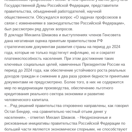
Государственной Думы Российской Федерации, представители
правительства, объединений работодателей, научной
общественности. Обсуждался вопрос «О задачах профсоюзов в
связи с изменениями в законодательстве Российской Федерации»,
был рассмотрен ряд других вопросов.
В докладе Михаила Шмакова и выступлениях членов Генсовета
дана негативная оценка принятым правительством РФ
стратегическим документам развития страны на период до 2024
года, которые не только подстегнут инфляцию, но и сократят
платежеспособность населения. При этом достижение таких
ключевых социальных целей, намеченных Президентом России на
период до 2024 года, как обеспечение устойчивого роста реальных
доходов граждан и снижение в два раза уровня бедности принятыми
документами не предусмотрено. Более того, в них не содержится
мер по модернизации производства, обеспечению льготного
кредитования реального сектора экономики и развитию
человеческого капитала.
«…Ряд решений правительства откровенно направлены, как говорил
Остап Бендер, «на сравнительно честный отъем денег у
населения», - отметил Михаил Шмаков. - Неоднозначные и
рискованные инициативы правительства Российской Федерации по
большей части являются экономически спорными, не способствуют