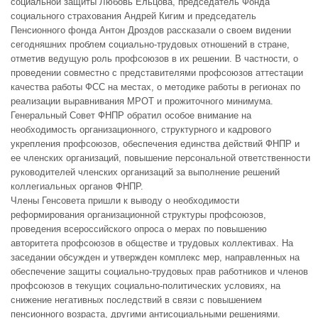
социальной защиты Любовь Ельцова, председатель Фонда
социального страхования Андрей Кигим и председатель
Пенсионного фонда Антон Дроздов рассказали о своем видении
сегодняшних проблем социально-трудовых отношений в стране,
отметив ведущую роль профсоюзов в их решении. В частности, о
проведении совместно с представителями профсоюзов аттестации
качества работы ФСС на местах, о методике работы в регионах по
реализации выравнивания МРОТ и прожиточного минимума.
Генеральный Совет ФНПР обратил особое внимание на
необходимость организационного, структурного и кадрового
укрепления профсоюзов, обеспечения единства действий ФНПР и
ее членских организаций, повышение персональной ответственности
руководителей членских организаций за выполнение решений
коллегиальных органов ФНПР.
Члены Генсовета пришли к выводу о необходимости
реформирования организационной структуры профсоюзов,
проведения всероссийского опроса о мерах по повышению
авторитета профсоюзов в обществе и трудовых коллективах. На
заседании обсужден и утвержден комплекс мер, направленных на
обеспечение защиты социально-трудовых прав работников и членов
профсоюзов в текущих социально-политических условиях, на
снижение негативных последствий в связи с повышением
пенсионного возраста, другими антисоциальными решениями.