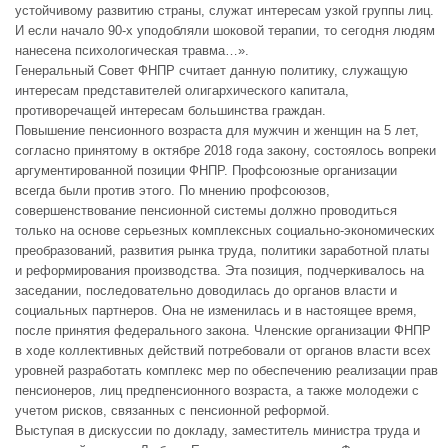
устойчивому развитию страны, служат интересам узкой группы лиц.
И если начало 90-х уподобляли шоковой терапии, то сегодня людям
нанесена психологическая травма…».
Генеральный Совет ФНПР считает данную политику, служащую
интересам представителей олигархического капитала,
противоречащей интересам большинства граждан.
Повышение пенсионного возраста для мужчин и женщин на 5 лет,
согласно принятому в октябре 2018 года закону, состоялось вопреки
аргументированной позиции ФНПР. Профсоюзные организации
всегда были против этого. По мнению профсоюзов,
совершенствование пенсионной системы должно проводиться
только на основе серьезных комплексных социально-экономических
преобразований, развития рынка труда, политики заработной платы
и реформирования производства. Эта позиция, подчеркивалось на
заседании, последовательно доводилась до органов власти и
социальных партнеров. Она не изменилась и в настоящее время,
после принятия федерального закона. Членские организации ФНПР
в ходе коллективных действий потребовали от органов власти всех
уровней разработать комплекс мер по обеспечению реализации прав
пенсионеров, лиц предпенсионного возраста, а также молодежи с
учетом рисков, связанных с пенсионной реформой.
Выступая в дискуссии по докладу, заместитель министра труда и