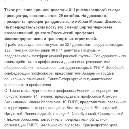
Такое решение приняли делегаты XIII (внеочередного) съезда
профцентра, состоявшегося 29 октября. На должность
президента профцентра единогласно избран Михаил Шмаков.
На председательском посту его сменил Сергей Черногаев,
возглавлявший до этого Российский профсоюз
железнодорожников и транспортных строителей.
В работе съезда приняли участие 327 делегатов, представляющих
122 членских организации ФНПР, депутаты Госдумы –
представители межфракционной рабочей группы «Солидарность» по
взаимодействию с профсоюзным движением, руководители
общероссийских профсоюзов, сотрудничающих с ФНПР, Всеобщей
конфедерации профсоюзов, представители Академии труда и
социальных отношений, Санкт-Петербургского гуманитарного
университета профсоюзов.
От Горно-металлургического профсоюза России на мероприятии
присутствовали 14 человек: председатель профсоюза Алексей
Безымянных, члены Исполкома ЦС ГМПР, представители первичных
и территориальных организаций из Волгоградской, Вологодской,
Иркутской, Ленинградской, Липецкой, Оренбургской, Свердловской
(Николай Алексеев, заместитель председателя областной
организации ГМПР), Челябинской областей, Красноярского края,