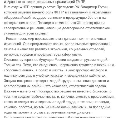
избранные от территориальных организаций ГМПР.
В съезде ФНПР принял участие Президент РФ Владимир Путин,
который отметил важную роль ФНПР в становлении и укреплении
общероссийской государственности в предыдущие 30 лет и на
сегодняшнем этапе. Президент отметил, что XIII съезд принял
своевременные решения, имеющие долгосрочное стратегическое
значение для всей страны:
- Россия, весь мир переживают этап динамичных, интенсивных
изменений. Они предъявляют новые, более высокие требования к
темпам и качеству развития экономики, социальных отраслей,
регионов, городов и посёлков, всех сфер жизни.
Сильное, суверенное будущее России создается руками людей.
Только так. Теми, кто ежедневно, напряженно трудится в цехах и на
сборочных линиях, в полях и шахтах, в конструкторских бюро и
научных центрах, в учебных классах и медицинских кабинетах.
Защита интересов граждан, людей труда, повышение достатка и
благополучия их семей – это ключевая, стратегическая задача.
Важнее – ничего нет. Государство решает ее вместе с бизнесом, с
тем, кто создает рабочие места, и, конечно, вместе с профсоюзами,
которые следят за интересами людей труда, в тесном, не всегда,
конечно, простом, но тем не менее очень важном и, за последние
годы мы можем это сказать, результативном диалоге.
Исторически профсоюзное движение в России является сильным,