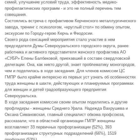
семей, улучшение условий труда, эффективность медико-
профилактических программ - и это не полный перечень тем
совещания.
Состоялись встреча с профактивом Керченского металлургического
завода, тренинг с психологом, «круглый стол» по обмену опытом,
экскурсии по Городу-герою Керчь и Феодосии.
Своего рода сенсацией мероприятия стало участие в нем
председателя Думы Североуральского городского округа, ранее
работника и активного представителя женского профактива АО
«СУБР» Елены Балбековой, приехавшей в составе свердловской
делегации. Она, как никто другой, знает проблематику моногородов,
чем и поделилась в ходе заседания. Для членов комиссии ЦС
ГМПР было крайне интересно из первых уст узнать об особенностях
труда женщины в шахте, действующих и планируемых программах
для женщин и детей градообразующего предприятия
Североуральска.
В ходе заседания комиссии своим опытом поделились и другие
профлидеры - женщины Среднего Урала. Надежда Вахрушева и
Оксана Симановская, главный специалист обкома профсоюза,
рассказали, что в областной организации ГМПР женщины
возглавляют 33 первичных профорганизации (52%), 393
профорганизации структурных подразделений (66%), 1519
профгрупп (53%).